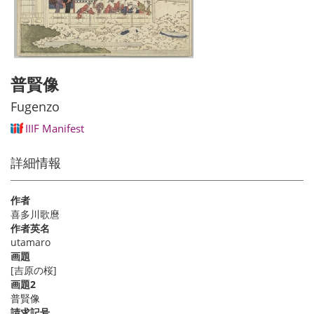
普賢像
Fugenzo
IIIF Manifest
詳細情報
作者
喜多川歌麿
作者英名
utamaro
画題
[吉原の桜]
画題2
普賢像
請求記号