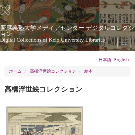
メ
イ
ン
コ
ン
慶應義塾大学メディアセンター デジタルコレクシ
テ
ョン
ン
Digital Collections of Keio University Libraries
Toggl
ツ
naviga
に
移
日本語
English
動
ホーム
高橋浮世絵コレクション
絵本
高橋浮世絵コレクション