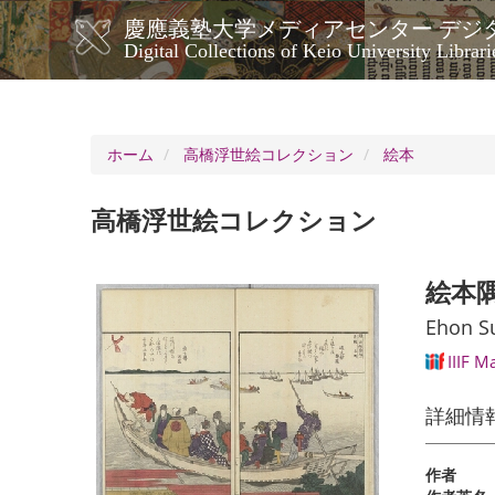
メ
慶應義塾大学メディアセンター デジ
イ
メ
Digital Collections of Keio University Librari
ン
イ
コ
ン
ン
ナ
テ
ン
ビ
ホーム
高橋浮世絵コレクション
絵本
ツ
ゲ
に
ー
移
高橋浮世絵コレクション
シ
動
ョ
ン
絵本
Ehon S
IIIF M
詳細情
作者