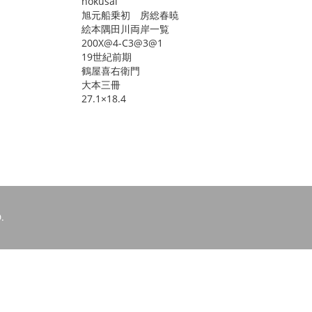
hokusai
旭元船乗初 房総春暁
絵本隅田川両岸一覧
200X@4-C3@3@1
19世紀前期
鶴屋喜右衛門
大本三冊
27.1×18.4
.