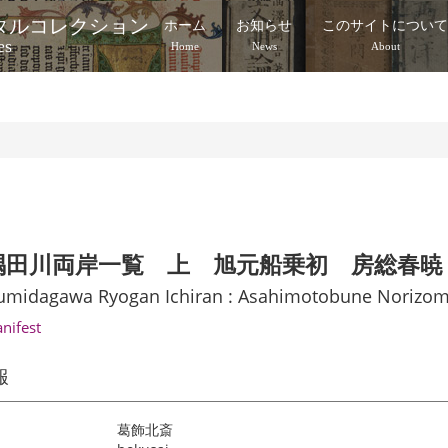
タルコレクション
ホーム
お知らせ
このサイトについ
es
Home
News
About
隅田川両岸一覧 上 旭元船乗初 房総春暁
umidagawa Ryogan Ichiran : Asahimotobune Norizom
anifest
報
葛飾北斎