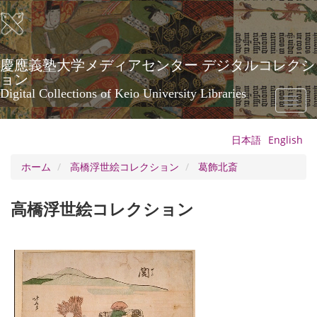
メ
イ
ン
コ
ン
慶應義塾大学メディアセンター デジタルコレクシ
テ
ョン
ン
Digital Collections of Keio University Libraries
Toggl
ツ
naviga
に
移
日本語
English
動
ホーム
高橋浮世絵コレクション
葛飾北斎
高橋浮世絵コレクション