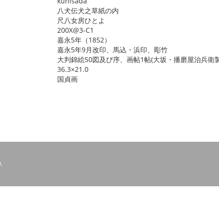
kunisada
八犬伝犬之草紙の内
尺八女房ひとよ
200X@3-C1
嘉永5年（1852）
嘉永5年9月改印、馬込・浜印、彫竹
大判錦絵50図及び序、画帖1帖(大坂・播磨屋治兵衛製
36.3×21.0
国貞画
.