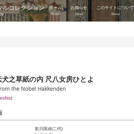
タルコレクション
ホーム
お知らせ
このサイトについ
es
Home
News
About
伝犬之草紙の内 尺八女房ひとよ
from the Nobel Hakkenden
anifest
報
歌川国貞(二代)