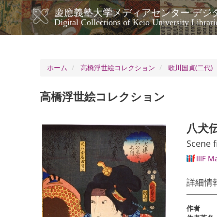
メ
慶應義塾大学メディアセンター デジ
イ
メ
Digital Collections of Keio University Librari
ン
イ
コ
ン
ン
ナ
テ
ン
ビ
ホーム
高橋浮世絵コレクション
歌川国貞(二代)
ツ
ゲ
に
ー
移
高橋浮世絵コレクション
シ
動
ョ
ン
八犬
Scene 
IIIF M
詳細情
作者