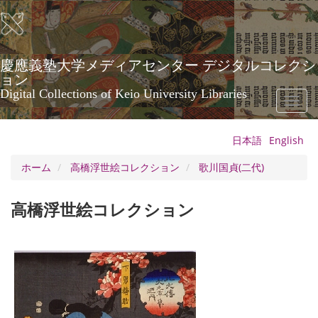
メ
イ
ン
コ
ン
慶應義塾大学メディアセンター デジタルコレクシ
テ
ョン
ン
Digital Collections of Keio University Libraries
Toggl
ツ
naviga
に
移
日本語
English
動
ホーム
高橋浮世絵コレクション
歌川国貞(二代)
高橋浮世絵コレクション