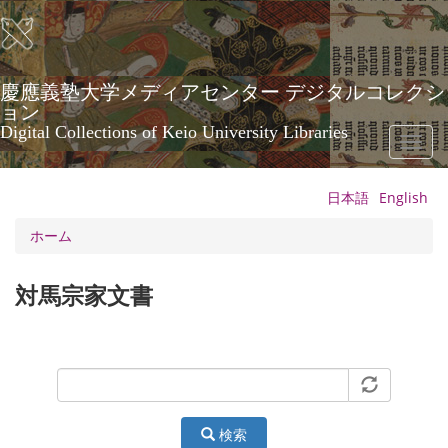
メ
イ
ン
コ
ン
慶應義塾大学メディアセンター デジタルコレクシ
テ
ョン
ン
Digital Collections of Keio University Libraries
Toggl
ツ
naviga
に
移
日本語
English
動
ホーム
対馬宗家文書
検索