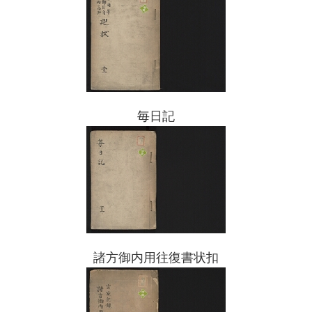
毎日記
諸方御内用往復書状扣