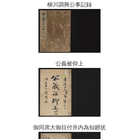
柳川調興公事記録
公義被仰上
御同席大御目付并内為知廻状