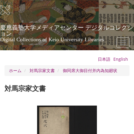
メ
イ
ン
コ
ン
慶應義塾大学メディアセンター デジタルコレクシ
テ
ョン
ン
Digital Collections of Keio University Libraries
Toggl
ツ
naviga
に
移
日本語
English
動
ホーム
対馬宗家文書
御同席大御目付并内為知廻状
対馬宗家文書