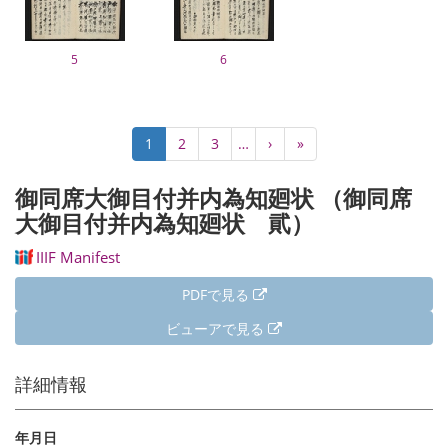
5
6
ペ
カ
1
Page
2
Page
3
…
次
›
最
»
ー
レ
ペ
終
ジ
ン
ー
ペ
御同席大御目付并内為知廻状 （御同席
送
ト
ジ
ー
り
大御目付并内為知廻状 貮）
ペ
ジ
ー
IIIF Manifest
ジ
PDFで見る
ビューアで見る
詳細情報
年月日