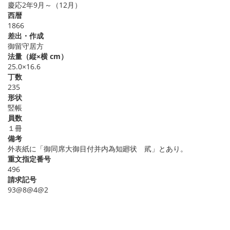
慶応2年9月～（12月）
西暦
1866
差出・作成
御留守居方
法量（縦×横 cm）
25.0×16.6
丁数
235
形状
竪帳
員数
１冊
備考
外表紙に「御同席大御目付并内為知廻状 貮」とあり。
重文指定番号
496
請求記号
93@8@4@2