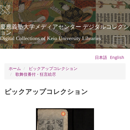
メ
イ
ン
コ
ン
慶應義塾大学メディアセンター デジタルコレクシ
テ
ョン
ン
Digital Collections of Keio University Libraries
Toggl
ツ
naviga
に
移
日本語
English
動
ホーム
ピックアップコレクション
歌舞伎番付・狂言絵尽
ピックアップコレクション