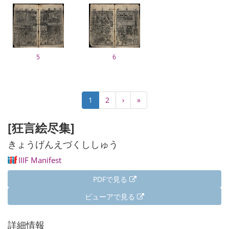
5
6
ペ
カ
1
Page
2
次
›
最
»
ー
レ
ペ
終
ジ
ン
ー
ペ
[狂言絵尽集]
送
ト
ジ
ー
り
ペ
ジ
きょうげんえづくししゅう
ー
IIIF Manifest
ジ
PDFで見る
ビューアで見る
詳細情報