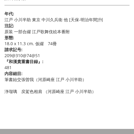
年代:
江戸 小川半助 東京 中川久兵衛 他 [天保-明治年間]刊
注記:
原装 一部合綴 江戸歌舞伎絵本番附
形態:
18.0 x 11.3 cm. 仮綴 74冊
請求記号:
209@310@74@51
『和漢貴重書目録』:
481
内容細目:
筆書始交張曽我（河原崎座 江戸 小川半助）
浄瑠璃 戻駕色相肩 （河原崎座 江戸 小川半助）