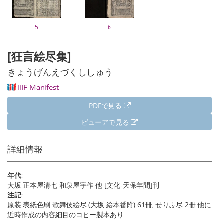
5
6
[狂言絵尽集]
きょうげんえづくししゅう
IIIF Manifest
PDFで見る
ビューアで見る
詳細情報
年代:
大坂 正本屋清七 和泉屋宇作 他 [文化-天保年間]刊
注記:
原装 表紙色刷 歌舞伎絵尽 (大坂 絵本番附) 61冊, せりふ尽 2冊 他に
近時作成の内容細目のコピー製本あり