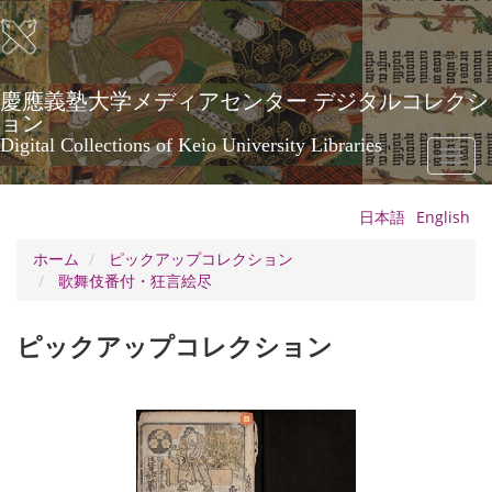
メ
イ
ン
コ
ン
慶應義塾大学メディアセンター デジタルコレクシ
テ
ョン
ン
Digital Collections of Keio University Libraries
Toggl
ツ
naviga
に
移
日本語
English
動
ホーム
ピックアップコレクション
歌舞伎番付・狂言絵尽
ピックアップコレクション