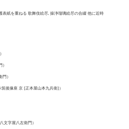
表紙を重ねる 歌舞伎絵尽, 操浄瑠璃絵尽の合綴 他に近時
）
）
門）
衛門）
後掾座 京 [正本屋山本九兵衛]）
 八文字屋八左衛門）