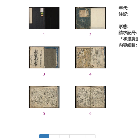
年代:
注記:
形態:
請求記号:
1
2
『和漢貴
内容細目:
3
4
5
6