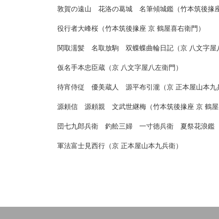
敦賀の遠山 花洛の葛城 名筆傾城鑑（竹本筑後掾座
役行者大峰桜（竹本筑後掾座 京 鶴屋喜右衛門）
関取濡髪 名取放駒 双蝶蝶曲輪日記（京 八文字屋
仮名手本忠臣蔵（京 八文字屋八左衛門）
待宵侍従 優美蔵人 源平布引瀧（京 正本屋山本九
源頼信 源頼親 文武世継梅（竹本筑後掾座 京 鶴
団七九郎兵衛 釣舩三婦 一寸徳兵衛 夏祭花浪鑑（
軍法富士見西行（京 正本屋山本九兵衛）