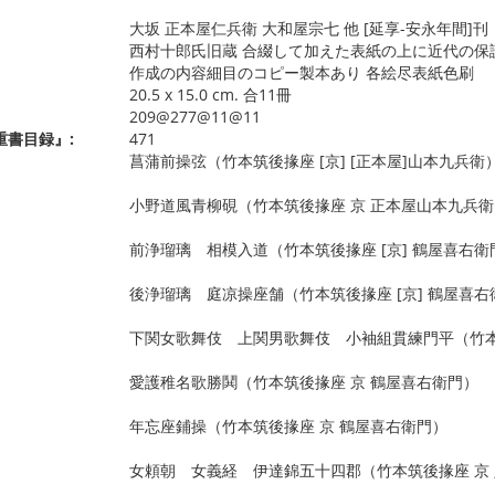
大坂 正本屋仁兵衛 大和屋宗七 他 [延享-安永年間]刊
西村十郎氏旧蔵 合綴して加えた表紙の上に近代の保護
作成の内容細目のコピー製本あり 各絵尽表紙色刷
20.5 x 15.0 cm. 合11冊
209@277@11@11
重書目録』:
471
菖蒲前操弦（竹本筑後掾座 [京] [正本屋]山本九兵衛
小野道風青柳硯（竹本筑後掾座 京 正本屋山本九兵衛
前浄瑠璃 相模入道（竹本筑後掾座 [京] 鶴屋喜右衛
後浄瑠璃 庭凉操座舗（竹本筑後掾座 [京] 鶴屋喜右
下関女歌舞伎 上関男歌舞伎 小袖組貫練門平（竹本筑
愛護稚名歌勝鬨（竹本筑後掾座 京 鶴屋喜右衛門）
年忘座鋪操（竹本筑後掾座 京 鶴屋喜右衛門）
女頼朝 女義経 伊達錦五十四郡（竹本筑後掾座 京