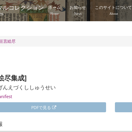
タルコレクション
ホーム
お知らせ
このサイトについ
es
Home
News
About
狂言絵尽
絵尽集成]
げんえづくししゅうせい
anifest
PDFで見る
報