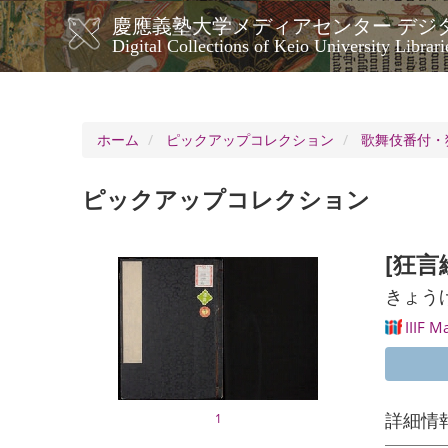
メ
慶應義塾大学メディアセンター デジ
イ
メ
Digital Collections of Keio University Librari
ン
イ
コ
ン
ン
ナ
テ
ン
ビ
ホーム
ピックアップコレクション
歌舞伎番付・
ツ
ゲ
に
ー
移
ピックアップコレクション
シ
動
ョ
ン
[狂言
きょう
IIIF M
詳細情
1