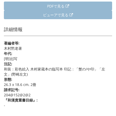
PDFで見る
ビューアで見る
詳細情報
著編者等:
木村黙老著
年代:
[明治]写
注記:
和装：彩色絵入 木村家蔵本の臨写本 印記：「蟹の/や印」「左
文」(野崎左文)
形態:
26.3 x 18.6 cm. 2冊
請求記号:
204@152@2@2
『和漢貴重書目録』:
-