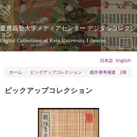
メ
イ
ン
コ
ン
慶應義塾大学メディアセンター デジタルコレクシ
テ
ョン
ン
Digital Collections of Keio University Libraries
Toggl
ツ
naviga
に
移
日本語
English
動
ホーム
ピックアップコレクション
戯作者考補遺 2巻
ピックアップコレクション