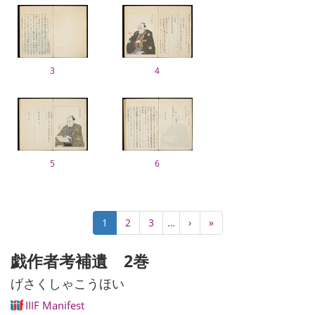
3
4
5
6
ペ
カ
1
Page
2
Page
3
…
次
›
最
»
ー
レ
ペ
終
ジ
ン
ー
ペ
戯作者考補遺 2巻
送
ト
ジ
ー
り
ペ
ジ
げさくしゃこうほい
ー
IIIF Manifest
ジ