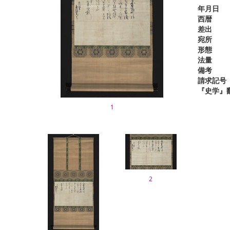
年月日
西暦
差出
宛所
形態
法量
備考
請求記号
『史学』
1
2