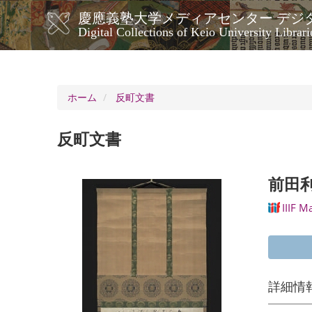
メ
慶應義塾大学メディアセンター デジ
イ
メ
Digital Collections of Keio University Librari
ン
イ
コ
ン
ン
ナ
テ
ン
ビ
ホーム
反町文書
ツ
ゲ
に
ー
移
反町文書
シ
動
ョ
ン
前田
IIIF M
詳細情