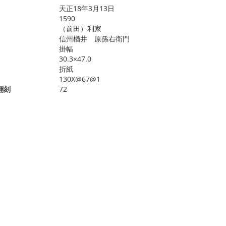
天正18年3月13日
1590
（前田）利家
信州楢井 原孫右衛門
掛幅
30.3×47.0
折紙
130X@67@1
翻刻
72