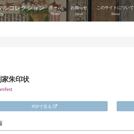
タルコレクション
ホーム
お知らせ
このサイトについ
es
Home
News
About
利家朱印状
anifest
PDFで見る
報