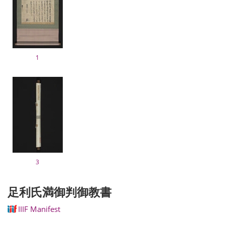
1
3
足利氏満御判御教書
IIIF Manifest