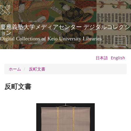
メ
イ
ン
コ
ン
慶應義塾大学メディアセンター デジタルコレクシ
テ
ョン
ン
Digital Collections of Keio University Libraries
Toggl
ツ
naviga
に
移
日本語
English
動
ホーム
反町文書
反町文書