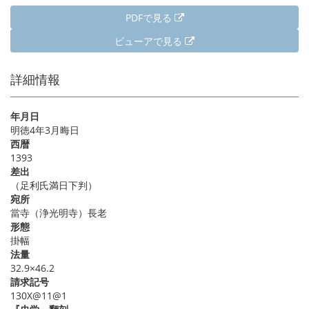
PDFで見る
ビューアで見る
詳細情報
年月日
明徳4年3月晦日
西暦
1393
差出
（足利氏満日下判）
宛所
當寺（浄光明寺）長老
形態
掛幅
法量
32.9×46.2
請求記号
130X@11@1