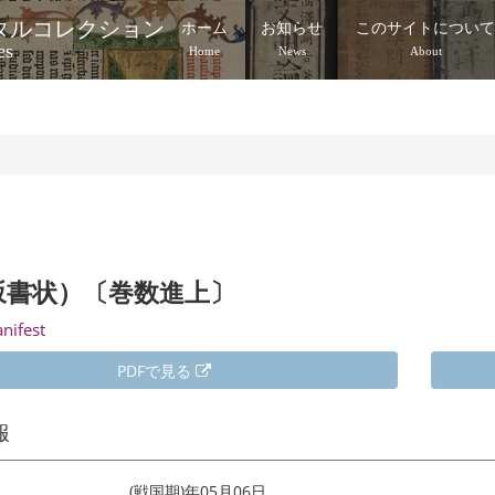
タルコレクション
ホーム
お知らせ
このサイトについ
es
Home
News
About
坂書状）〔巻数進上〕
anifest
PDFで見る
報
(戦国期)年05月06日