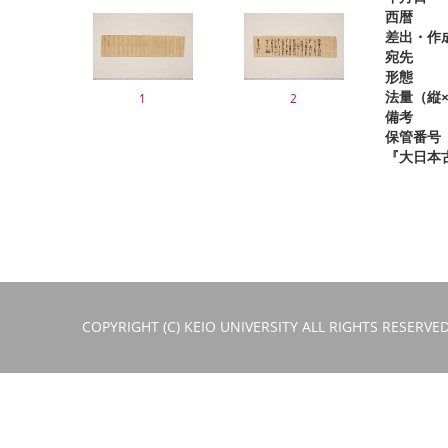
西暦
差出・作
宛先
形態
法量（縦×
1
2
備考
保管番号
『大日本
COPYRIGHT (C) KEIO UNIVERSITY ALL RIGHTS RESERVED