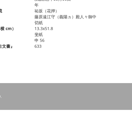
年
成
祐坂（花押）
藤原遠江守（義陽ヵ）殿人々御中
切紙
横 cm）
13.3x51.8
斐紙
申 56
古文書』
633
.