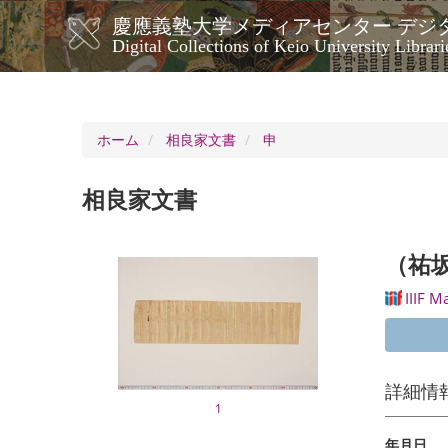
メ
慶應義塾大学メディアセンター デジ
イ
メ
Digital Collections of Keio University Librari
ン
イ
コ
ン
ン
ナ
テ
ン
ビ
ホーム
相良家文書
申
ツ
ゲ
に
ー
移
相良家文書
シ
動
ョ
ン
（祐
IIIF M
詳細情
1
年月日