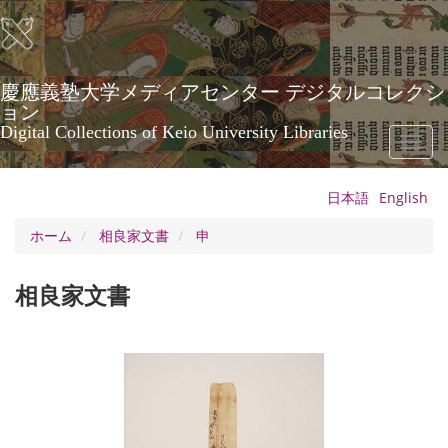
メ
イ
ン
コ
ン
慶應義塾大学メディアセンター デジタルコレクシ
テ
ョン
ン
Digital Collections of Keio University Libraries
Toggl
ツ
naviga
に
移
日本語
English
動
ホーム
相良家文書
申
相良家文書