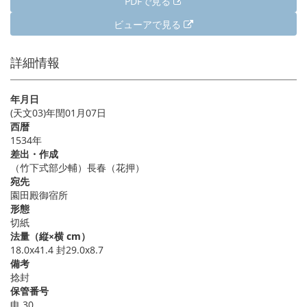
PDFで見る
ビューアで見る
詳細情報
年月日
(天文03)年閏01月07日
西暦
1534年
差出・作成
（竹下式部少輔）長春（花押）
宛先
園田殿御宿所
形態
切紙
法量（縦×横 cm）
18.0x41.4 封29.0x8.7
備考
捻封
保管番号
申 30