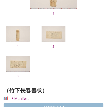
1
1
2
3
（竹下長春書状）
IIIF Manifest