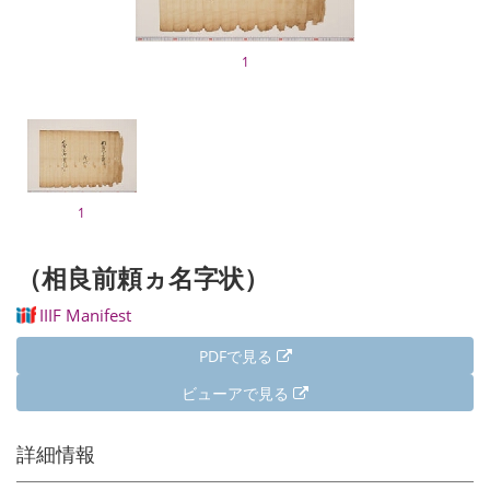
1
1
（相良前頼ヵ名字状）
IIIF Manifest
PDFで見る
ビューアで見る
詳細情報