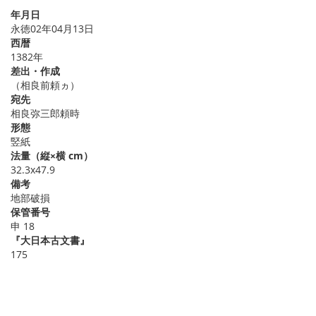
年月日
永徳02年04月13日
西暦
1382年
差出・作成
（相良前頼ヵ）
宛先
相良弥三郎頼時
形態
竪紙
法量（縦×横 cm）
32.3x47.9
備考
地部破損
保管番号
申 18
『大日本古文書』
175