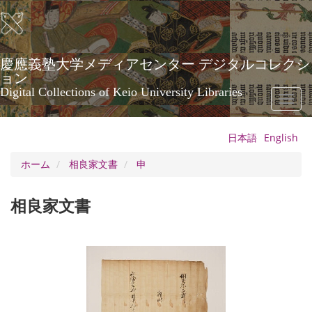
メ
イ
ン
コ
ン
慶應義塾大学メディアセンター デジタルコレクシ
テ
ョン
ン
Digital Collections of Keio University Libraries
Toggl
ツ
naviga
に
移
日本語
English
動
ホーム
相良家文書
申
相良家文書