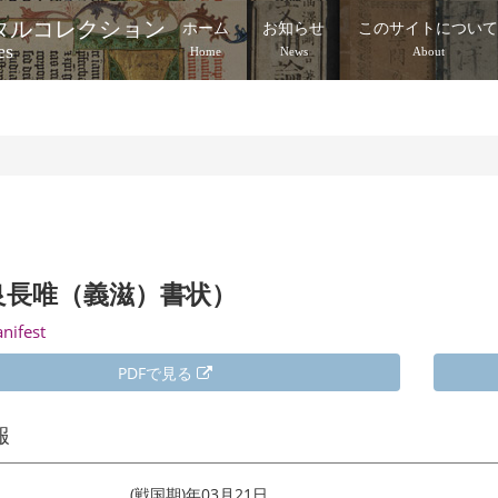
タルコレクション
ホーム
お知らせ
このサイトについ
es
Home
News
About
良長唯（義滋）書状）
anifest
PDFで見る
報
(戦国期)年03月21日