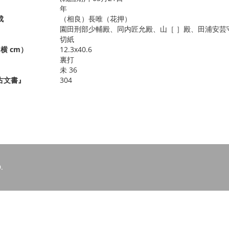
年
成
（相良）長唯（花押）
園田刑部少輔殿、同内匠允殿、山［ ］殿、田浦安芸
切紙
横 cm）
12.3x40.6
裏打
未 36
古文書』
304
.