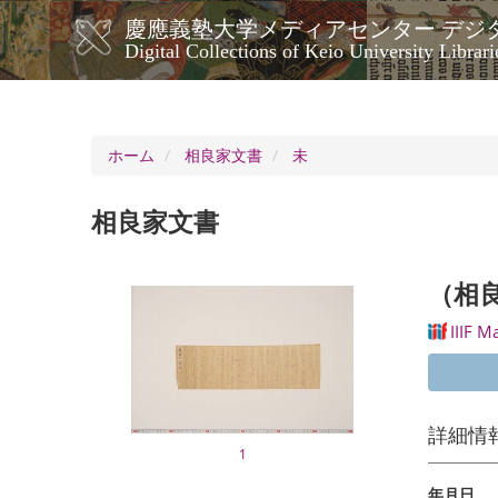
メ
慶應義塾大学メディアセンター デジ
イ
メ
Digital Collections of Keio University Librari
ン
イ
コ
ン
ン
ナ
テ
ン
ビ
ホーム
相良家文書
未
ツ
ゲ
に
ー
移
相良家文書
シ
動
ョ
ン
（相
IIIF M
詳細情
1
年月日