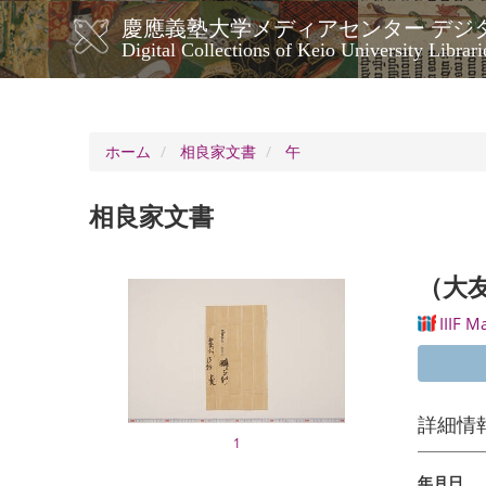
メ
慶應義塾大学メディアセンター デジ
イ
メ
Digital Collections of Keio University Librari
ン
イ
コ
ン
ン
ナ
テ
ン
ビ
ホーム
相良家文書
午
ツ
ゲ
に
ー
移
相良家文書
シ
動
ョ
ン
（大
IIIF M
詳細情
1
年月日