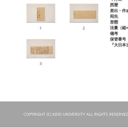
西暦
差出・作
宛先
形態
法量（縦×
1
2
備考
保管番号
『大日本
3
COPYRIGHT (C) KEIO UNIVERSITY ALL RIGHTS RESERVED