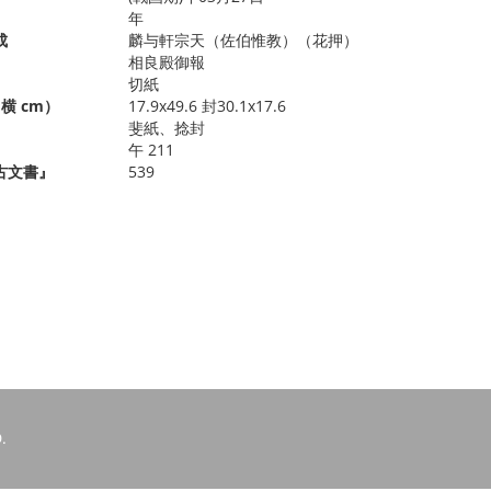
年
成
麟与軒宗天（佐伯惟教）（花押）
相良殿御報
切紙
横 cm）
17.9x49.6 封30.1x17.6
斐紙、捻封
午 211
古文書』
539
.