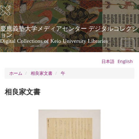
メ
イ
ン
コ
ン
慶應義塾大学メディアセンター デジタルコレクシ
テ
ョン
ン
Digital Collections of Keio University Libraries
Toggl
ツ
naviga
に
移
日本語
English
動
ホーム
相良家文書
午
相良家文書