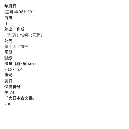
年月日
(室町)年08月19日
西暦
年
差出・作成
（阿蘇）惟郷（花押）
宛先
南山人々御中
形態
竪紙
法量（縦×横 cm）
28.2x45.4
備考
裏打
保管番号
午 74
『大日本古文書』
200