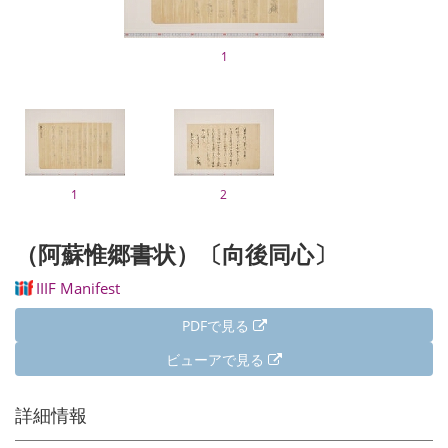
1
1
2
（阿蘇惟郷書状）〔向後同心〕
IIIF Manifest
PDFで見る
ビューアで見る
詳細情報