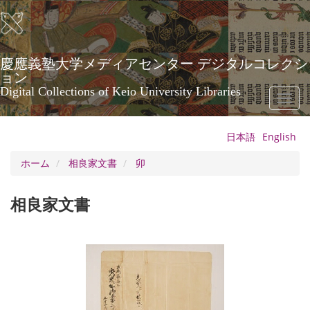
メ
イ
ン
コ
ン
慶應義塾大学メディアセンター デジタルコレクシ
テ
ョン
ン
Digital Collections of Keio University Libraries
Toggl
ツ
naviga
に
移
日本語
English
動
ホーム
相良家文書
卯
相良家文書