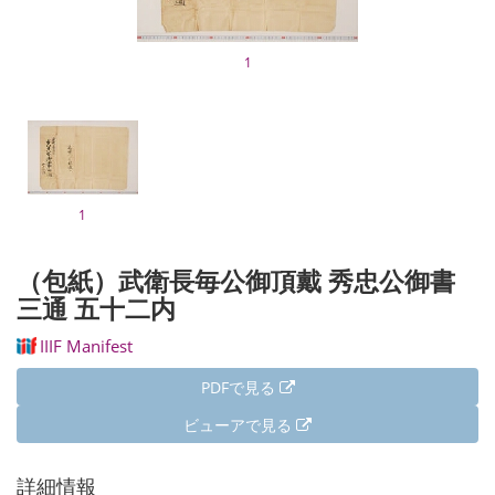
1
1
（包紙）武衛長毎公御頂戴 秀忠公御書
三通 五十二内
IIIF Manifest
PDFで見る
ビューアで見る
詳細情報