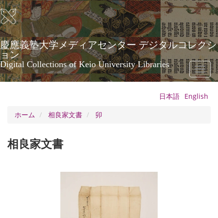
メ
イ
ン
コ
ン
慶應義塾大学メディアセンター デジタルコレクシ
テ
ョン
ン
Digital Collections of Keio University Libraries
Toggl
ツ
naviga
に
移
日本語
English
動
ホーム
相良家文書
卯
相良家文書