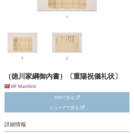
1
1
2
（徳川家綱御内書）〔重陽祝儀礼状〕
IIIF Manifest
PDFで見る
ビューアで見る
詳細情報