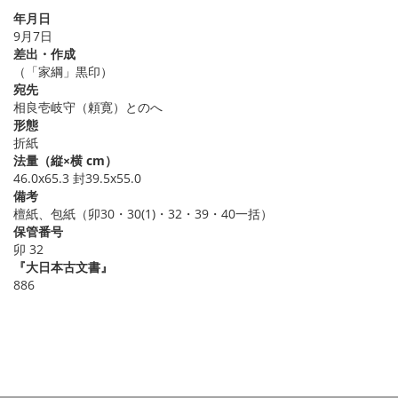
年月日
9月7日
差出・作成
（「家綱」黒印）
宛先
相良壱岐守（頼寛）とのへ
形態
折紙
法量（縦×横 cm）
46.0x65.3 封39.5x55.0
備考
檀紙、包紙（卯30・30(1)・32・39・40一括）
保管番号
卯 32
『大日本古文書』
886