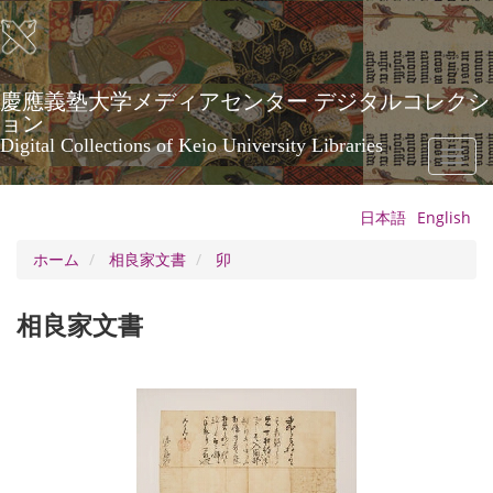
メ
イ
ン
コ
ン
慶應義塾大学メディアセンター デジタルコレクシ
テ
ョン
ン
Digital Collections of Keio University Libraries
Toggl
ツ
naviga
に
移
日本語
English
動
ホーム
相良家文書
卯
相良家文書