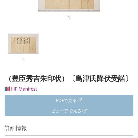
1
1
（豊臣秀吉朱印状）〔島津氏降伏受諾〕
IIIF Manifest
PDFで見る
ビューアで見る
詳細情報