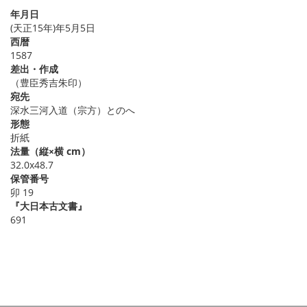
年月日
(天正15年)年5月5日
西暦
1587
差出・作成
（豊臣秀吉朱印）
宛先
深水三河入道（宗方）とのへ
形態
折紙
法量（縦×横 cm）
32.0x48.7
保管番号
卯 19
『大日本古文書』
691