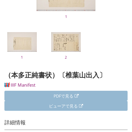
1
1
2
（本多正純書状）〔椎葉山出入〕
IIIF Manifest
PDFで見る
ビューアで見る
詳細情報