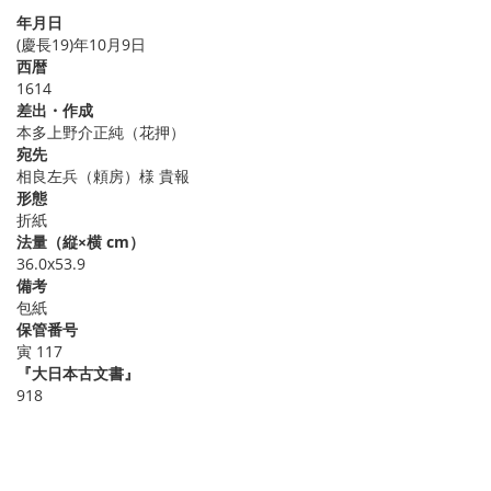
年月日
(慶長19)年10月9日
西暦
1614
差出・作成
本多上野介正純（花押）
宛先
相良左兵（頼房）様 貴報
形態
折紙
法量（縦×横 cm）
36.0x53.9
備考
包紙
保管番号
寅 117
『大日本古文書』
918