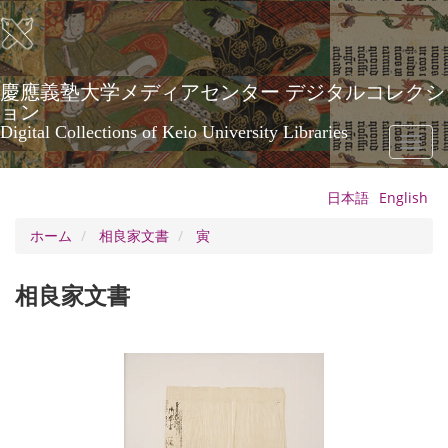
メ
イ
ン
コ
ン
慶應義塾大学メディアセンター デジタルコレクシ
テ
ョン
ン
Digital Collections of Keio University Libraries
Toggl
ツ
naviga
に
移
日本語
English
動
ホーム
相良家文書
寅
相良家文書