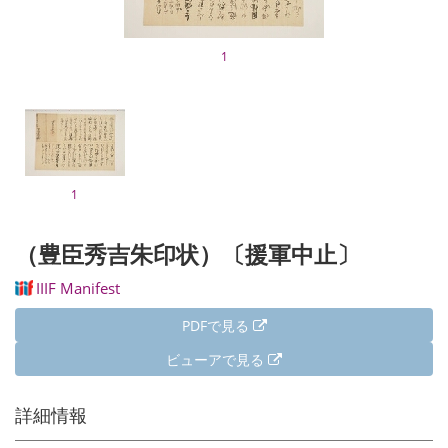
1
1
（豊臣秀吉朱印状）〔援軍中止〕
IIIF Manifest
PDFで見る
ビューアで見る
詳細情報