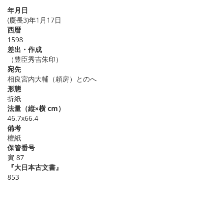
年月日
(慶長3)年1月17日
西暦
1598
差出・作成
（豊臣秀吉朱印）
宛先
相良宮内大輔（頼房）とのへ
形態
折紙
法量（縦×横 cm）
46.7x66.4
備考
檀紙
保管番号
寅 87
『大日本古文書』
853