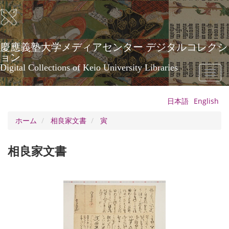
メ
イ
ン
コ
ン
慶應義塾大学メディアセンター デジタルコレクシ
テ
ョン
ン
Digital Collections of Keio University Libraries
Toggl
ツ
naviga
に
移
日本語
English
動
ホーム
相良家文書
寅
相良家文書