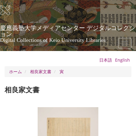
メ
イ
ン
コ
ン
慶應義塾大学メディアセンター デジタルコレクシ
テ
ョン
ン
Digital Collections of Keio University Libraries
Toggl
ツ
naviga
に
移
日本語
English
動
ホーム
相良家文書
寅
相良家文書