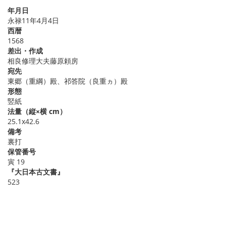
年月日
永禄11年4月4日
西暦
1568
差出・作成
相良修理大夫藤原頼房
宛先
東郷（重綱）殿、祁答院（良重ヵ）殿
形態
竪紙
法量（縦×横 cm）
25.1x42.6
備考
裏打
保管番号
寅 19
『大日本古文書』
523