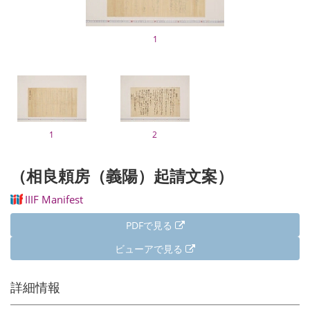
1
1
2
（相良頼房（義陽）起請文案）
IIIF Manifest
PDFで見る
ビューアで見る
詳細情報