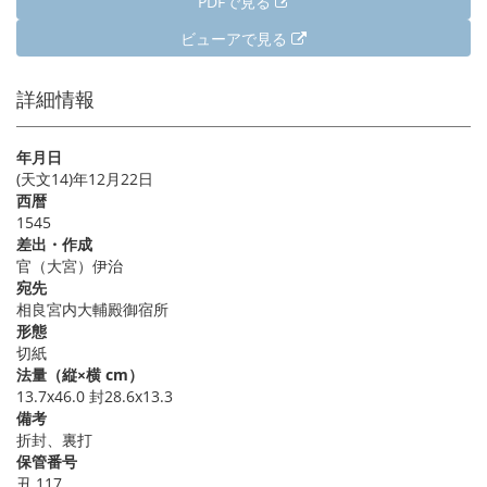
PDFで見る
ビューアで見る
詳細情報
年月日
(天文14)年12月22日
西暦
1545
差出・作成
官（大宮）伊治
宛先
相良宮内大輔殿御宿所
形態
切紙
法量（縦×横 cm）
13.7x46.0 封28.6x13.3
備考
折封、裏打
保管番号
丑 117