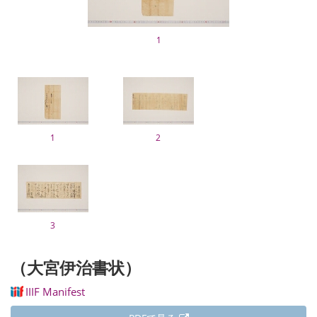
1
1
2
3
（大宮伊治書状）
IIIF Manifest