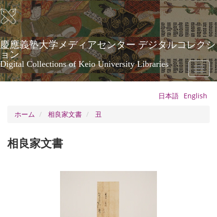
メ
イ
ン
コ
ン
慶應義塾大学メディアセンター デジタルコレクシ
テ
ョン
ン
Digital Collections of Keio University Libraries
Toggl
ツ
naviga
に
移
日本語
English
動
ホーム
相良家文書
丑
相良家文書