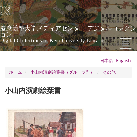
メ
イ
ン
コ
ン
慶應義塾大学メディアセンター デジタルコレクシ
テ
ョン
ン
Digital Collections of Keio University Libraries
Toggl
ツ
naviga
に
移
日本語
English
動
ホーム
小山内演劇絵葉書（グループ別）
その他
小山内演劇絵葉書