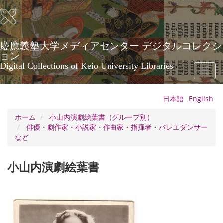
メ
イ
ン
コ
ン
慶應義塾大学メディアセンター デジタルコレクシ
テ
ョン
ン
Digital Collections of Keio University Libraries
Toggl
ツ
naviga
に
移
日本語
English
動
ホーム
小山内演劇絵葉書（グループ別）
俳優・劇作家・小説家・作曲家・指揮者・バレエダンサー
など
小山内演劇絵葉書