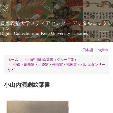
メ
イ
ン
コ
ン
慶應義塾大学メディアセンター デジタルコレクシ
テ
ョン
ン
Digital Collections of Keio University Libraries
Toggl
ツ
naviga
に
移
日本語
English
動
ホーム
小山内演劇絵葉書（グループ別）
俳優・劇作家・小説家・作曲家・指揮者・バレエダンサー
など
小山内演劇絵葉書