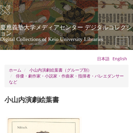
メ
イ
ン
コ
ン
慶應義塾大学メディアセンター デジタルコレクシ
テ
ョン
ン
Digital Collections of Keio University Libraries
Toggl
ツ
naviga
に
移
日本語
English
動
ホーム
小山内演劇絵葉書（グループ別）
俳優・劇作家・小説家・作曲家・指揮者・バレエダンサー
など
小山内演劇絵葉書