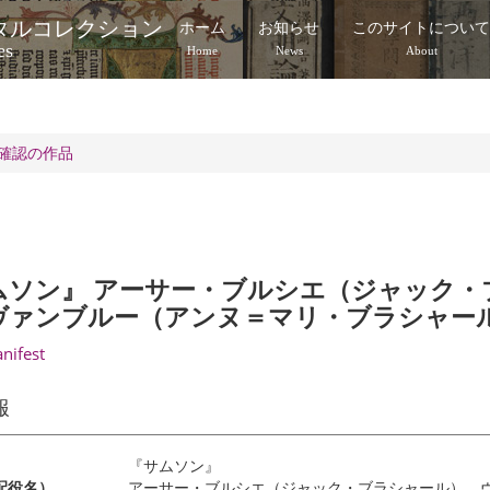
タルコレクション
ホーム
お知らせ
このサイトについ
es
Home
News
About
確認の作品
ムソン』 アーサー・ブルシエ（ジャック・
ヴァンブルー（アンヌ＝マリ・ブラシャー
anifest
報
『サムソン』
配役名）
アーサー・ブルシエ（ジャック・ブラシャール） 