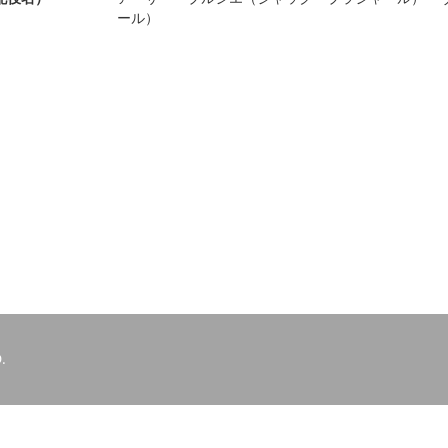
ール）
.