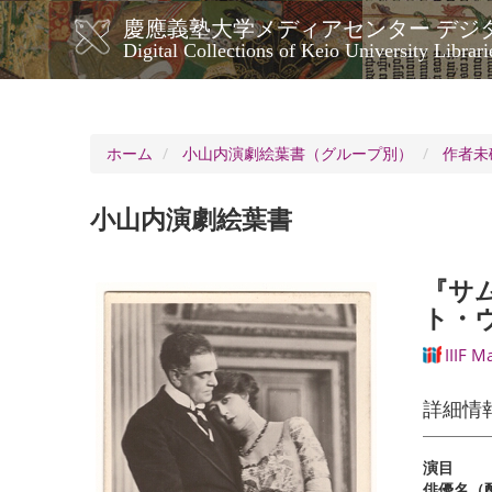
メ
慶應義塾大学メディアセンター デジ
イ
メ
Digital Collections of Keio University Librari
ン
イ
コ
ン
ン
ナ
テ
ン
ビ
ホーム
小山内演劇絵葉書（グループ別）
作者未
ツ
ゲ
に
ー
移
小山内演劇絵葉書
シ
動
ョ
ン
『サ
ト・
IIIF M
詳細情
演目
俳優名（