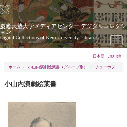
メ
イ
ン
コ
ン
慶應義塾大学メディアセンター デジタルコレクシ
テ
ョン
ン
Digital Collections of Keio University Libraries
Toggl
ツ
naviga
に
移
日本語
English
動
ホーム
小山内演劇絵葉書（グループ別）
チェーホフ
小山内演劇絵葉書