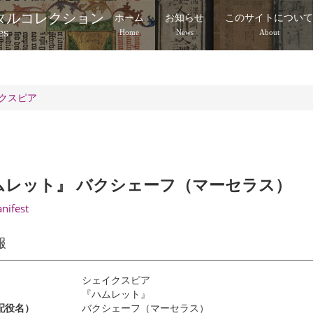
タルコレクション
ホーム
お知らせ
このサイトについ
es
Home
News
About
クスピア
ムレット』 バクシェーフ（マーセラス）
anifest
報
シェイクスピア
『ハムレット』
配役名）
バクシェーフ（マーセラス）