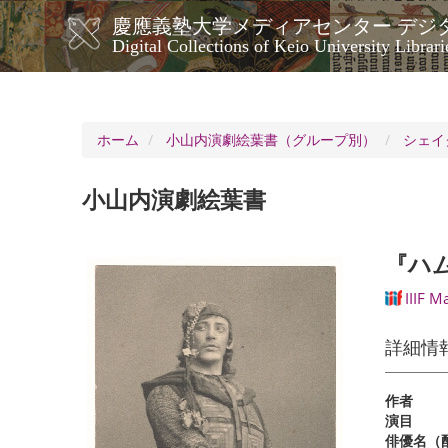
メ
慶應義塾大学メディアセンター デジ
イ
メ
Digital Collections of Keio University Librari
ン
イ
コ
ン
ン
ナ
テ
ン
ビ
ホーム
小山内演劇絵葉書（グループ別）
シェイ
ツ
ゲ
に
ー
移
小山内演劇絵葉書
シ
動
ョ
ン
『ハ
IIIF M
詳細情
作者
演目
俳優名（