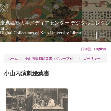
メ
イ
ン
コ
ン
慶應義塾大学メディアセンター デジタルコレクシ
テ
ョン
ン
Digital Collections of Keio University Libraries
Toggl
ツ
naviga
に
移
日本語
English
動
ホーム
小山内演劇絵葉書（グループ別）
ゴーリキー
小山内演劇絵葉書