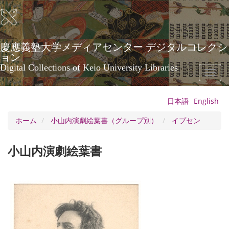
メ
イ
ン
コ
ン
慶應義塾大学メディアセンター デジタルコレクシ
テ
ョン
ン
Digital Collections of Keio University Libraries
Toggl
ツ
naviga
に
移
日本語
English
動
ホーム
小山内演劇絵葉書（グループ別）
イプセン
小山内演劇絵葉書