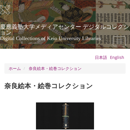
メ
イ
ン
コ
ン
慶應義塾大学メディアセンター デジタルコレクシ
テ
ョン
ン
Digital Collections of Keio University Libraries
Toggl
ツ
naviga
に
移
日本語
English
動
ホーム
奈良絵本・絵巻コレクション
奈良絵本・絵巻コレクション