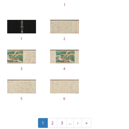
1
1
2
3
4
5
6
ペ
カ
1
Page
2
Page
3
…
次
›
最
»
ー
レ
ペ
終