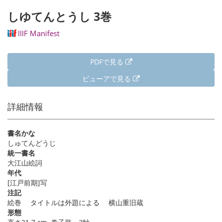
ジ
ン
ー
ペ
しゆてんとうし 3巻
送
ト
ジ
ー
り
ペ
ジ
IIIF Manifest
ー
ジ
PDFで見る
ビューアで見る
詳細情報
書名かな
しゅてんどうじ
統一書名
大江山絵詞
年代
[江戸前期]写
注記
絵巻 タイトルは外題による 横山重旧蔵
形態