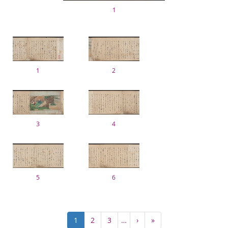
1
1
2
3
4
5
6
ペ
カ
1
Page
2
Page
3
…
次
›
最
»
ー