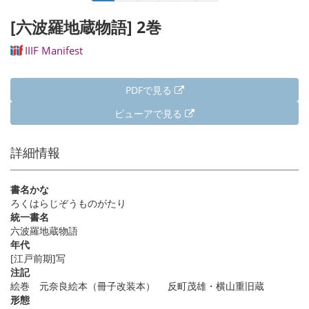
レ
ペ
終
ジ
ン
ー
ペ
[六波羅地蔵物語] 2巻
送
ト
ジ
ー
り
ペ
ジ
IIIF Manifest
ー
ジ
PDFで見る
ビューアで見る
詳細情報
書名かな
ろくはらじぞうものがたり
統一書名
六波羅地蔵物語
年代
[江戸前期]写
注記
絵巻 元奈良絵本（冊子改装本） 反町茂雄・横山重旧蔵
形態