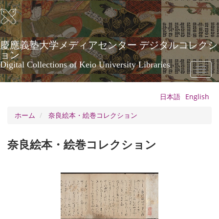
メ
イ
ン
コ
ン
慶應義塾大学メディアセンター デジタルコレクシ
テ
ョン
ン
Digital Collections of Keio University Libraries
Toggl
ツ
naviga
に
移
日本語
English
動
ホーム
奈良絵本・絵巻コレクション
奈良絵本・絵巻コレクション