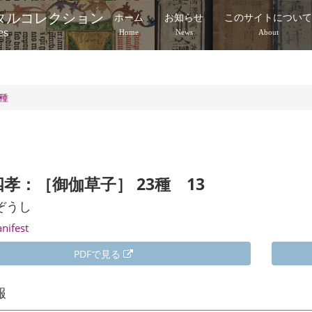
タルコレクション
ホーム
お知らせ
このサイトについ
es
Home
News
About
3種
孝：［御伽草子］ 23種 13
ぞうし
anifest
PDFで見る
報