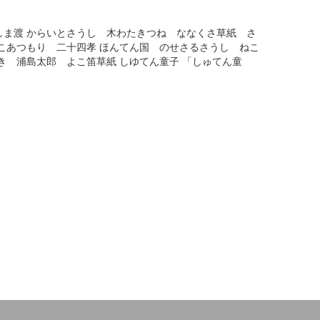
ま渡 からいとさうし 木わたきつね ななくさ草紙 さ
こあつもり 二十四孝 ほんてん国 のせさるさうし ねこ
き 浦島太郎 よこ笛草紙 しゆてん童子 「しゅてん童