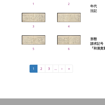
1
2
年代
注記
3
4
形態
請求記号
『和漢貴
5
6
ペ
カ
1
Page
2
Page
3
…
次
›
最
»
ー
レ
ペ
終
ジ
ン
ー
ペ
送
ト
ジ
ー
り
ペ
ジ
ー
ジ