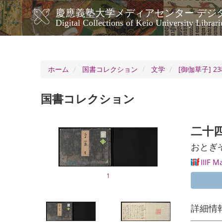
メ
慶應義塾大学メディアセンター デジ
イ
メ
Digital Collections of Keio University Librari
ン
イ
コ
ン
ン
ナ
テ
ン
ビ
ホーム
国書コレクション
文学
[御伽草子] 2
ツ
ゲ
に
ー
移
国書コレクション
シ
動
ョ
ン
二十四
おとぎ
IIIF M
1
詳細情