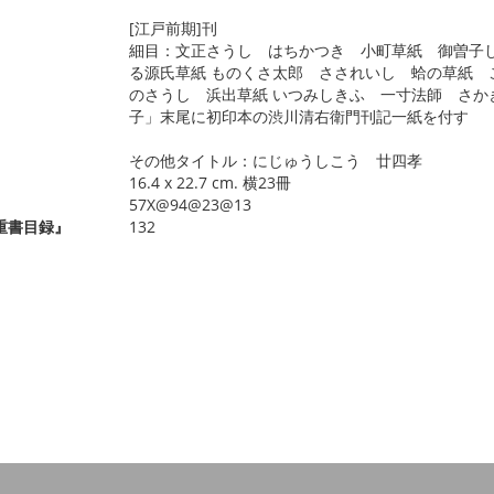
[江戸前期]刊
細目：文正さうし はちかつき 小町草紙 御曽子し
る源氏草紙 ものくさ太郎 さされいし 蛤の草紙 
のさうし 浜出草紙 いつみしきふ 一寸法師 さか
子」末尾に初印本の渋川清右衛門刊記一紙を付す
その他タイトル：にじゅうしこう 廿四孝
16.4 x 22.7 cm. 横23冊
57X@94@23@13
重書目録』
132