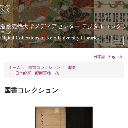
メ
イ
ン
コ
ン
慶應義塾大学メディアセンター デジタルコレクシ
テ
ョン
ン
Digital Collections of Keio University Libraries
Toggl
ツ
naviga
に
移
日本語
English
動
ホーム
国書コレクション
歴史
日本紀畧 醍醐至後一条
国書コレクション