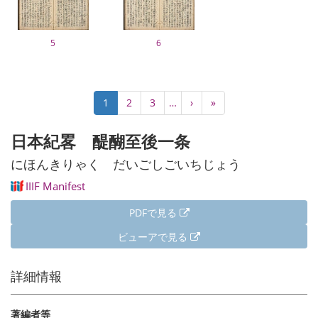
5
6
ペ
カ
1
Page
2
Page
3
…
次
›
最
»
ー
レ
ペ
終
ジ
ン
ー
ペ
日本紀畧 醍醐至後一条
送
ト
ジ
ー
り
ペ
ジ
にほんきりゃく だいごしごいちじょう
ー
IIIF Manifest
ジ
PDFで見る
ビューアで見る
詳細情報
著編者等