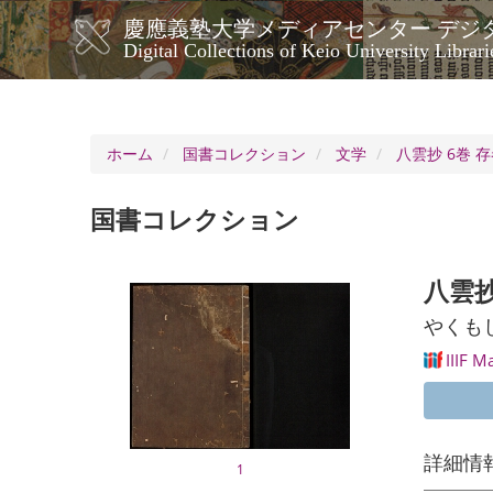
メ
慶應義塾大学メディアセンター デジ
イ
メ
Digital Collections of Keio University Librari
ン
イ
コ
ン
ン
ナ
テ
ン
ビ
ホーム
国書コレクション
文学
八雲抄 6巻 存巻
ツ
ゲ
に
ー
移
国書コレクション
シ
動
ョ
ン
八雲抄 
やくも
IIIF M
詳細情
1