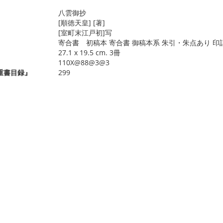
八雲御抄
[順徳天皇] [著]
[室町末江戸初]写
寄合書 初稿本 寄合書 御稿本系 朱引・朱点あり 印記:
27.1 x 19.5 cm. 3冊
110X@88@3@3
重書目録』
299