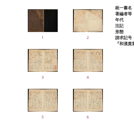
統一書名
著編者等
年代
注記
形態
請求記号
1
2
『和漢貴
3
4
5
6