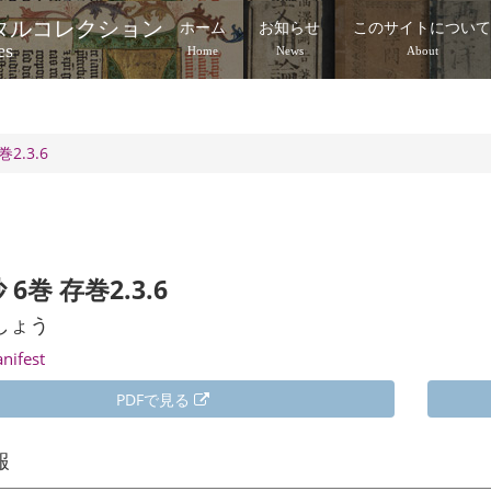
タルコレクション
ホーム
お知らせ
このサイトについ
es
Home
News
About
2.3.6
6巻 存巻2.3.6
しょう
anifest
PDFで見る
報