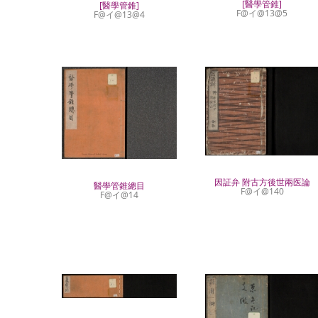
[醫學管錐]
[醫學管錐]
F@イ@13@5
F@イ@13@4
因証弁 附古方後世兩医論
醫學管錐總目
F@イ@140
F@イ@14