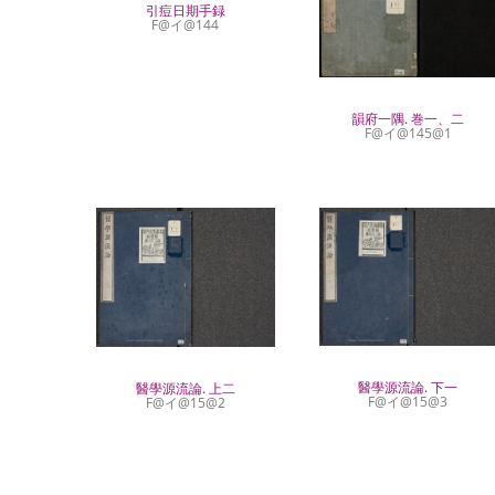
引痘日期手録
F@イ@144
韻府一隅. 巻一、二
F@イ@145@1
醫學源流論. 下一
醫學源流論. 上二
F@イ@15@3
F@イ@15@2