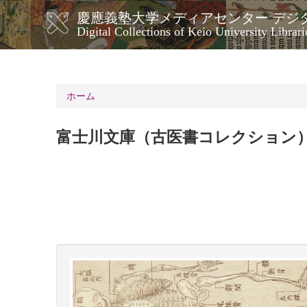
メ
慶應義塾大学メディアセンター デジ
イ
メ
Digital Collections of Keio University Librari
ン
イ
コ
ン
ン
ナ
テ
ン
ビ
ホーム
ツ
ゲ
に
ー
移
富士川文庫（古医書コレクション
シ
動
ョ
ン