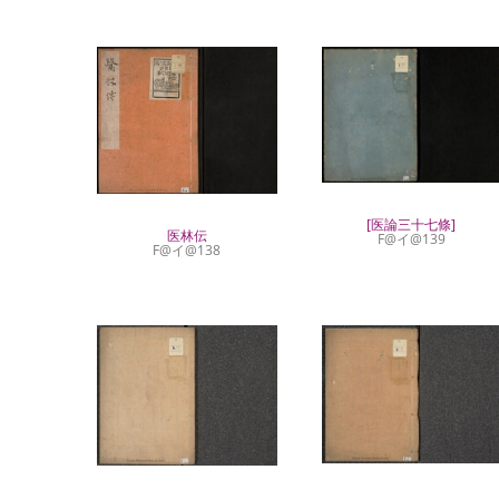
[医論三十七條]
医林伝
F@イ@139
F@イ@138