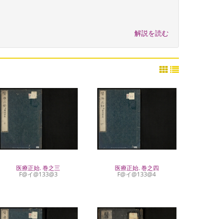
解説を読む
医療正始. 巻之三
医療正始. 巻之四
F@イ@133@3
F@イ@133@4