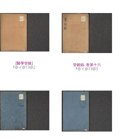
[醫學管錐]
管錐錄. 巻第十六
F@イ@13@2
F@イ@13@3