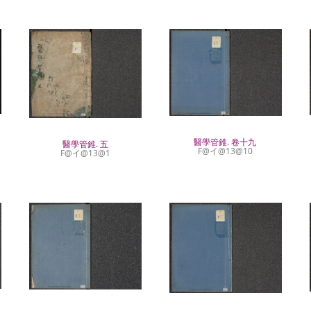
醫學管錐. 卷十九
醫學管錐. 五
F@イ@13@10
F@イ@13@1