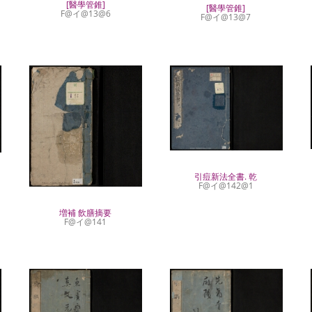
[醫學管錐]
[醫學管錐]
F@イ@13@6
F@イ@13@7
引痘新法全書. 乾
F@イ@142@1
増補 飲膳摘要
F@イ@141