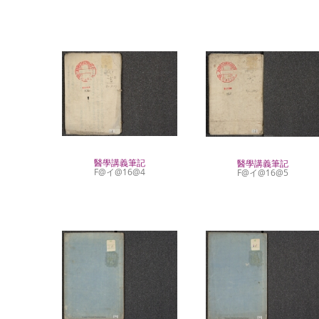
醫學講義筆記
醫學講義筆記
F@イ@16@4
F@イ@16@5