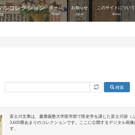
タルコレクション
ホーム
お知らせ
このサイトについ
es
Home
News
About
）
検索
富士川文庫は、慶應義塾大学医学部で医史学を講じた富士川游（ふじかわ 
3,600冊あまりのコレクションです。ここに公開するデジタル画像
す。