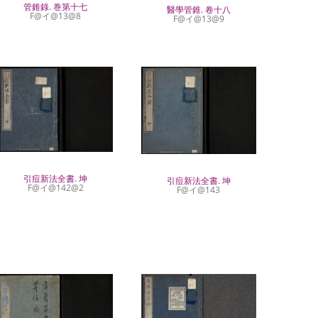
管錐錄. 巻第十七
醫學管錐. 卷十八
F@イ@13@8
F@イ@13@9
引痘新法全書. 坤
引痘新法全書. 坤
F@イ@142@2
F@イ@143