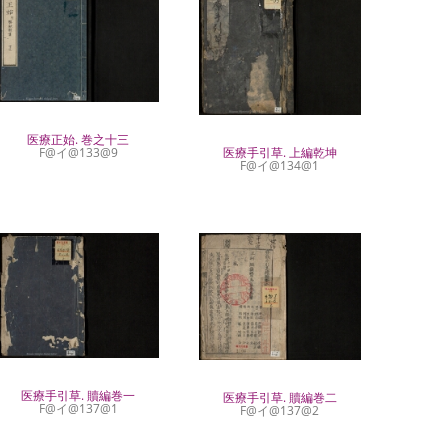
医療正始. 巻之十三
医療手引草. 上編乾坤
F@イ@133@9
F@イ@134@1
医療手引草. 贖編巻一
医療手引草. 贖編巻二
F@イ@137@1
F@イ@137@2