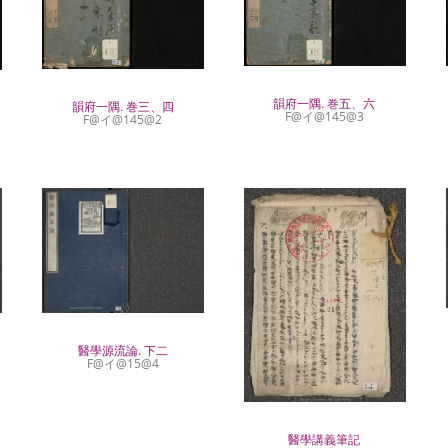
韻府一隅. 巻五、六
韻府一隅. 巻三、四
F@イ@145@3
F@イ@145@2
醫學源流論. 下二
F@イ@15@4
醫學講義筆記