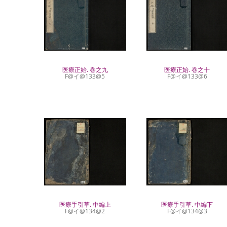
医療正始. 巻之九
医療正始. 巻之十
F@イ@133@5
F@イ@133@6
医療手引草. 中編上
医療手引草. 中編下
F@イ@134@2
F@イ@134@3