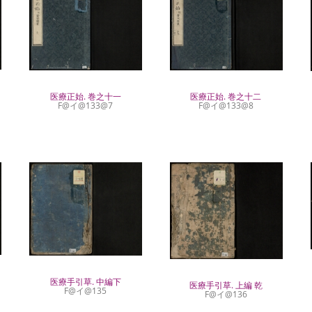
医療正始. 巻之十一
医療正始. 巻之十二
F@イ@133@7
F@イ@133@8
医療手引草. 中編下
医療手引草. 上編 乾
F@イ@135
F@イ@136