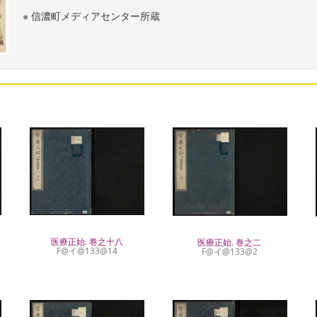
※ 信濃町メディアセンター所蔵
医療正始. 巻之十八
医療正始. 巻之二
F@イ@133@14
F@イ@133@2