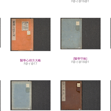
F@イ@16@1
[醫學守株]
醫學心得方大略
F@イ@18@1
F@イ@17