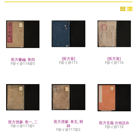
[医方覚]
[医方覚]
医方彙編. 巻四
F@イ@115
F@イ@116
F@イ@114@5
医方啓蒙. 巻五, 附
医方啓蒙. 巻一, 二
医方玄義 分俗説弁
録
F@イ@117@1
F@イ@118
F@イ@117@2