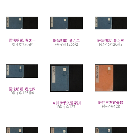
医法明鑑. 巻之一
医法明鑑. 巻之二
医法明鑑. 巻之三
F@イ@126@1
F@イ@126@2
F@イ@126@3
医法明鑑. 巻之四
F@イ@126@4
医門玉石宜分録
今川伊予入道家訓
F@イ@128
F@イ@127