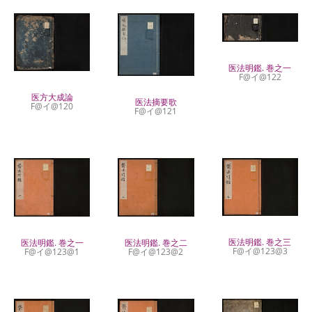
医法明鑑. 巻之一
F@イ@122
医方大成論
医法摘要歌
F@イ@120
F@イ@121
医法明鑑. 巻之三
医法明鑑. 巻之二
医法明鑑. 巻之一
F@イ@123@3
F@イ@123@2
F@イ@123@1