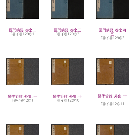
医門摘要. 巻之二
医門摘要. 巻之三
医門摘要. 巻之四
F@イ@129@1
F@イ@129@2
五
F@イ@129@3
醫學管錐. 外集. 十
醫學管錐. 外集. 一
醫學管錐. 外集. 十
一
F@イ@12@1
F@イ@12@10
F@イ@12@11