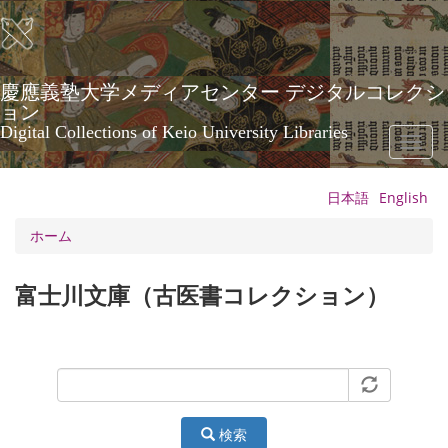
メ
イ
ン
コ
ン
慶應義塾大学メディアセンター デジタルコレクシ
テ
ョン
ン
Digital Collections of Keio University Libraries
Toggl
ツ
naviga
に
移
日本語
English
動
ホーム
富士川文庫（古医書コレクション）
検索