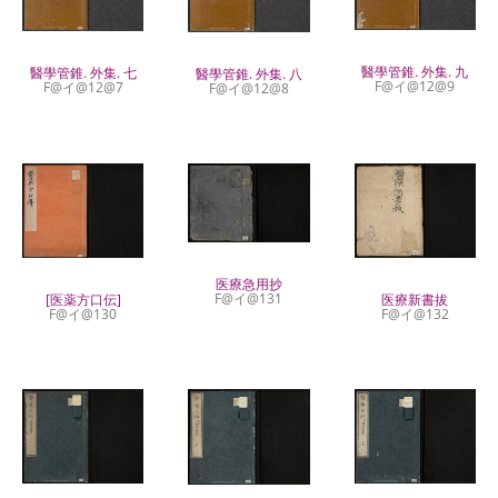
醫學管錐. 外集. 九
醫學管錐. 外集. 七
醫學管錐. 外集. 八
F@イ@12@9
F@イ@12@7
F@イ@12@8
医療急用抄
F@イ@131
[医薬方口伝]
医療新書拔
F@イ@130
F@イ@132