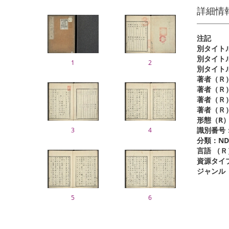
詳細情
注記
別タイト
1
2
著者（Ｒ
著者（Ｒ
著者（Ｒ
著者（Ｒ
形態（R
識別番号
3
4
分類：ND
言語 （Ｒ
資源タイ
ジャンル
5
6