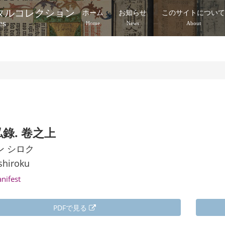
タルコレクション
ホーム
お知らせ
このサイトについ
es
Home
News
About
）
錄. 卷之上
ン シロク
shiroku
anifest
PDFで見る