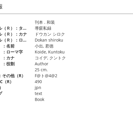
報
刊本 . 和装
別タイトル（Ｒ）：タイトル
導窾私録
ル（Ｒ）：カナ
ドウカン シロク
別タイトル（Ｒ）：ローマ字
Dokan shiroku
）：名前
小出, 君德
）：ローマ字
Koide, Kuntoku
）：カナ
コイデ, クントク
）：役割
Author
）
25 cm.
：その他（R）
F@ト@4@2
C（R）
490
）
jpn
プ
text
Book