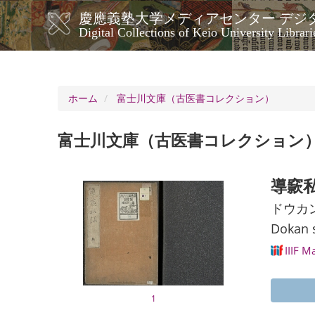
メ
慶應義塾大学メディアセンター デジ
イ
メ
Digital Collections of Keio University Librari
ン
イ
コ
ン
ン
ナ
テ
ン
ビ
ホーム
富士川文庫（古医書コレクション）
ツ
ゲ
に
ー
移
富士川文庫（古医書コレクション
シ
動
ョ
ン
導窾私
ドウカ
Dokan 
IIIF M
1