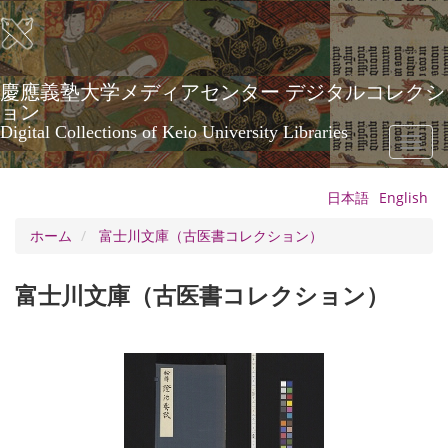
メ
イ
ン
コ
ン
慶應義塾大学メディアセンター デジタルコレクシ
テ
ョン
ン
Digital Collections of Keio University Libraries
Toggl
ツ
naviga
に
移
日本語
English
動
ホーム
富士川文庫（古医書コレクション）
富士川文庫（古医書コレクション）