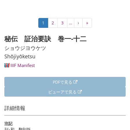
ペ
カ
1
Page
2
Page
3
…
次
›
最
»
ー
レ
ペ
終
ジ
ン
ー
ペ
秘伝 証治要訣 巻一-十二
送
ト
ジ
ー
り
ペ
ジ
ショウジヨウケツ
ー
Shōjiyōketsu
ジ
IIIF Manifest
PDFで見る
ビューアで見る
詳細情報
注記
刊･和 翻刻版