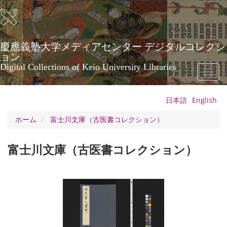
メ
イ
ン
コ
ン
慶應義塾大学メディアセンター デジタルコレクシ
テ
ョン
ン
Digital Collections of Keio University Libraries
Toggl
ツ
naviga
に
移
日本語
English
動
ホーム
富士川文庫（古医書コレクション）
富士川文庫（古医書コレクション）