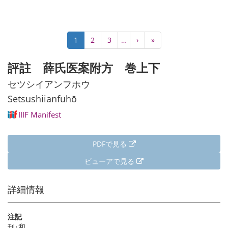
ペ
カ
1
Page
2
Page
3
…
次
›
最
»
ー
レ
ペ
終
ジ
ン
ー
ペ
評註 薛氏医案附方 巻上下
送
ト
ジ
ー
り
ペ
ジ
セツシイアンフホウ
ー
Setsushiianfuhō
ジ
IIIF Manifest
PDFで見る
ビューアで見る
詳細情報
注記
刊･和