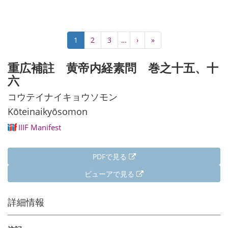
ペ
カ
1
Page
2
Page
3
…
次
›
最
»
ー
レ
ペ
終
ジ
ン
ー
ペ
重広補註 黄帝内経素問 巻之十五、十
送
ト
ジ
ー
り
六
ペ
ジ
ー
コウテイナイキョウソモン
ジ
Kōteinaikyōsomon
IIIF Manifest
PDFで見る
ビューアで見る
詳細情報