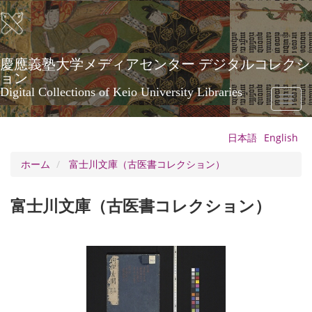
メ
イ
ン
コ
ン
慶應義塾大学メディアセンター デジタルコレクシ
テ
ョン
ン
Digital Collections of Keio University Libraries
Toggl
ツ
naviga
に
移
日本語
English
動
ホーム
富士川文庫（古医書コレクション）
富士川文庫（古医書コレクション）