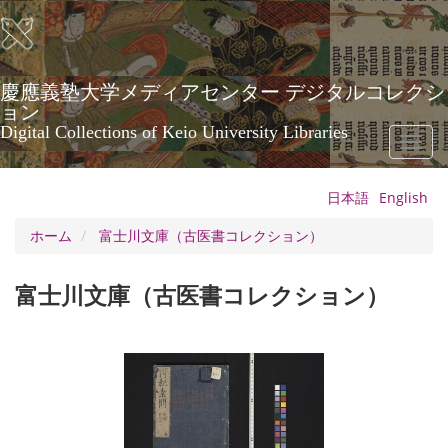
メ
イ
ン
コ
ン
慶應義塾大学メディアセンター デジタルコレクシ
テ
ョン
ン
Digital Collections of Keio University Libraries
Toggl
ツ
naviga
に
移
日本語
English
動
ホーム
富士川文庫（古医書コレクション）
富士川文庫（古医書コレクション）