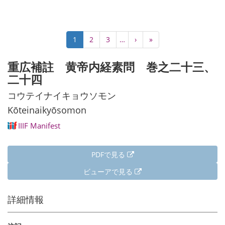
ペ
カ
1
Page
2
Page
3
…
次
›
最
»
ー
レ
ペ
終
ジ
ン
ー
ペ
重広補註 黄帝内経素問 巻之二十三、
送
ト
ジ
ー
り
二十四
ペ
ジ
ー
コウテイナイキョウソモン
ジ
Kōteinaikyōsomon
IIIF Manifest
PDFで見る
ビューアで見る
詳細情報