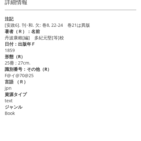
詳細情報
注記
[安政6]. 刊･和. 欠: 巻8, 22-24 巻21は異版
著者（Ｒ）：名前
丹波康賴[編] 多紀元堅[等]校
日付：出版年Ｆ
1859
形態（R）
25冊 ; 27cm.
識別番号：その他（R）
F@イ@70@25
言語 （Ｒ）
jpn
資源タイプ
text
ジャンル
Book