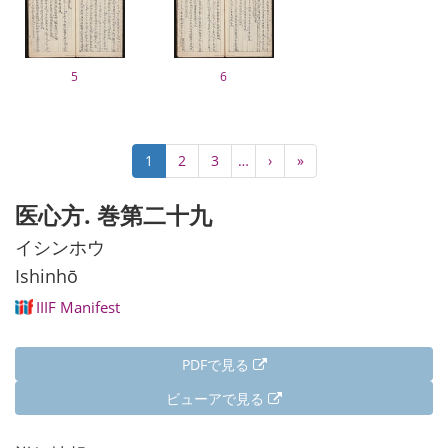
5
6
ペ
カ
1
Page
2
Page
3
…
次
›
最
»
ー
レ
ペ
終
ジ
ン
ー
ペ
医心方. 巻第二十九
送
ト
ジ
ー
り
ペ
ジ
イシンホウ
ー
Ishinhō
ジ
IIIF Manifest
PDFで見る
ビューアで見る