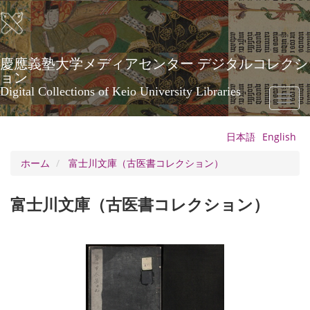
メ
イ
ン
コ
ン
慶應義塾大学メディアセンター デジタルコレクシ
テ
ョン
ン
Digital Collections of Keio University Libraries
Toggl
ツ
naviga
に
移
日本語
English
動
ホーム
富士川文庫（古医書コレクション）
富士川文庫（古医書コレクション）