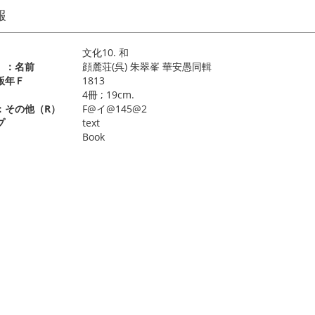
報
文化10. 和
）：名前
顔麓荘(呉) 朱翠峯 華安愚同輯
版年Ｆ
1813
）
4冊 ; 19cm.
：その他（R）
F@イ@145@2
プ
text
Book