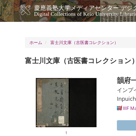
メ
慶應義塾大学メディアセンター デジ
イ
メ
Digital Collections of Keio University Librari
ン
イ
コ
ン
ン
ナ
テ
ン
ビ
ホーム
富士川文庫（古医書コレクション）
ツ
ゲ
に
ー
移
富士川文庫（古医書コレクション
シ
動
ョ
ン
韻府一
インプ
Inpuich
IIIF M
1