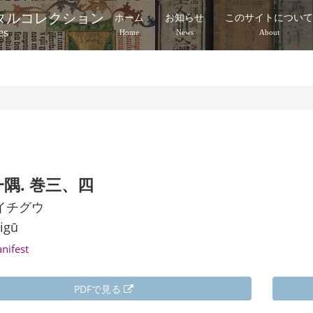
タルコレクション
ホーム
お知らせ
このサイトについ
es
Home
News
About
）
隅. 巻三、四
イチグウ
igū
anifest
PDFで見る