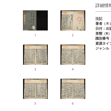
詳細情
注記
著者（Ｒ
日付：出
形態（R
1
2
識別番号
資源タイ
ジャンル
3
4
5
6