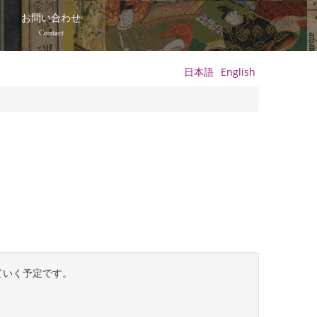
て
お問い合わせ
Contact
日本語
English
ていく予定です。